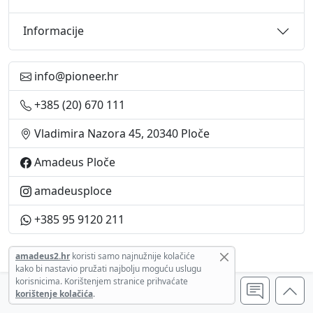
Informacije
info@pioneer.hr
+385 (20) 670 111
Vladimira Nazora 45, 20340 Ploče
Amadeus Ploče
amadeusploce
+385 95 9120 211
© 1993-2026 Amadeus II d.o.o.
amadeus2.hr
koristi samo najnužnije kolačiće
kako bi
nastavio pružati najbolju moguću uslugu
korisnicima.
Korištenjem stranice prihvaćate
korištenje kolačića
.