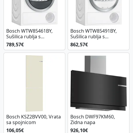
Bosch WTW85461BY,
Bosch WTW85491BY,
Sušilica rublja s
Sušilica rublja s
toplinskom pumpom
toplinskom pumpom
789,57€
862,57€
Bosch KSZ2BVV00, Vrata
Bosch DWF97KM60,
sa spojnicom
Zidna napa
106,05€
926,10€