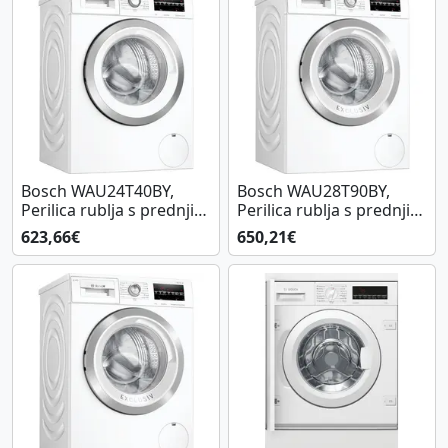
Bosch WAU24T40BY,
Bosch WAU28T90BY,
Perilica rublja s prednjim
Perilica rublja s prednjim
punjenjem
punjenjem
623,66€
650,21€