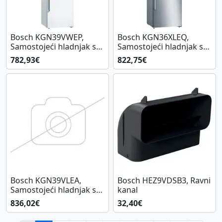
Bosch KGN39VWEP,
Bosch KGN36XLEQ,
Samostojeći hladnjak sa
Samostojeći hladnjak sa
zamrzivačem na dnu
zamrzivačem na dnu
782,93€
822,75€
Bosch KGN39VLEA,
Bosch HEZ9VDSB3, Ravni
Samostojeći hladnjak sa
kanal
zamrzivačem na dnu
836,02€
32,40€