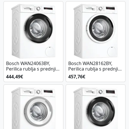
Bosch WAN24063BY,
Bosch WAN28162BY,
Perilica rublja s prednjim
Perilica rublja s prednjim
punjenjem
punjenjem
444,49€
457,76€