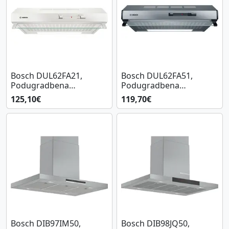
Bosch DUL62FA21,
Bosch DUL62FA51,
Podugradbena
Podugradbena
kuhinjska napa
kuhinjska napa
125,10€
119,70€
Bosch DIB97IM50,
Bosch DIB98JQ50,