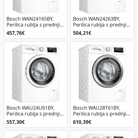
Bosch WAN24165BY,
Bosch WAN24263BY,
Perilica rublja s prednjim
Perilica rublja s prednjim
punjenjem
punjenjem
457,76€
504,21€
Bosch WAU24U61BY,
Bosch WAU28T61BY,
Perilica rublja s prednjim
Perilica rublja s prednjim
punjenjem
punjenjem
557,30€
610,39€