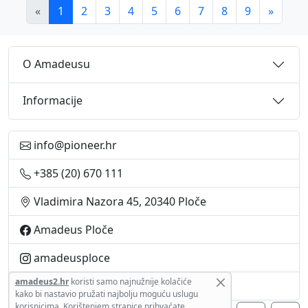
«
1
2
3
4
5
6
7
8
9
»
O Amadeusu
Informacije
info@pioneer.hr
+385 (20) 670 111
Vladimira Nazora 45, 20340 Ploče
Amadeus Ploče
amadeusploce
amadeus2.hr
koristi samo najnužnije kolačiće
+385 95 9120 211
kako bi
nastavio pružati najbolju moguću uslugu
korisnicima.
Korištenjem stranice prihvaćate