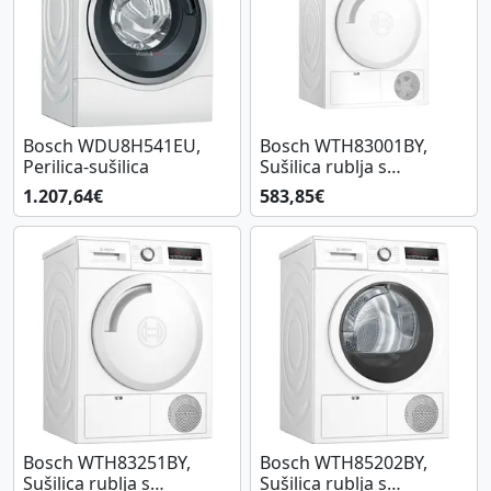
Bosch WDU8H541EU,
Bosch WTH83001BY,
Perilica-sušilica
Sušilica rublja s
toplinskom pumpom
1.207,64€
583,85€
Bosch WTH83251BY,
Bosch WTH85202BY,
Sušilica rublja s
Sušilica rublja s