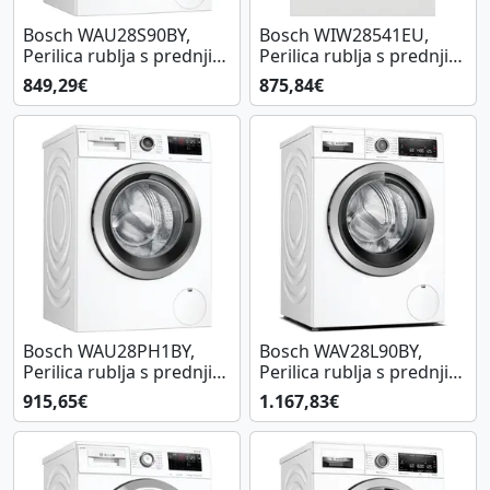
Bosch WAU28S90BY,
Bosch WIW28541EU,
Perilica rublja s prednjim
Perilica rublja s prednjim
punjenjem
punjenjem
849,29€
875,84€
Bosch WAU28PH1BY,
Bosch WAV28L90BY,
Perilica rublja s prednjim
Perilica rublja s prednjim
punjenjem
punjenjem
915,65€
1.167,83€