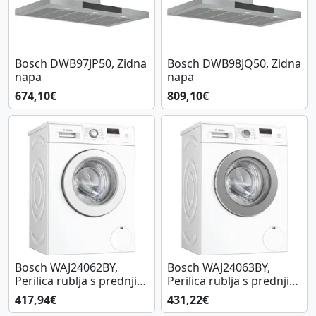
Bosch DWB97JP50, Zidna
Bosch DWB98JQ50, Zidna
napa
napa
674,10€
809,10€
Bosch WAJ24062BY,
Bosch WAJ24063BY,
Perilica rublja s prednjim
Perilica rublja s prednjim
punjenjem
punjenjem
417,94€
431,22€