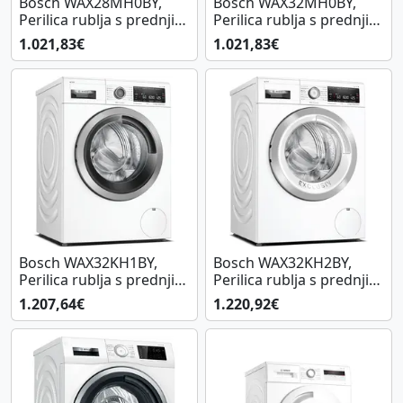
Bosch WAX28MH0BY,
Bosch WAX32MH0BY,
Perilica rublja s prednjim
Perilica rublja s prednjim
punjenjem
punjenjem
1.021,83€
1.021,83€
Bosch WAX32KH1BY,
Bosch WAX32KH2BY,
Perilica rublja s prednjim
Perilica rublja s prednjim
punjenjem
punjenjem
1.207,64€
1.220,92€