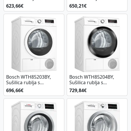
toplinskom pumpom
toplinskom pumpom
623,66€
650,21€
Bosch WTH85203BY,
Bosch WTH85204BY,
Sušilica rublja s
Sušilica rublja s
toplinskom pumpom
toplinskom pumpom
696,66€
729,84€