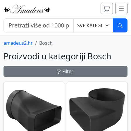
Pret
amadeus2.hr
Bosch
Proizvodi u kategoriji Bosch
Filteri