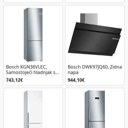
Bosch KGN36VLEC,
Bosch DWK97JQ60, Zidna
Samostojeći hladnjak sa
napa
zamrzivačem na dnu
743,12€
944,10€