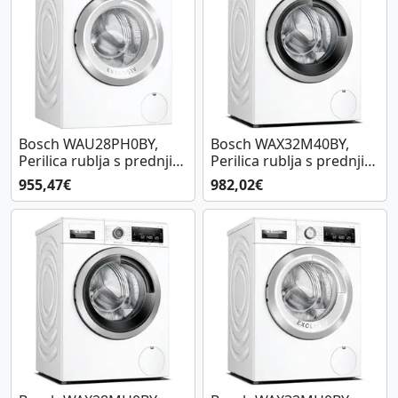
Bosch WAU28PH0BY,
Bosch WAX32M40BY,
Perilica rublja s prednjim
Perilica rublja s prednjim
punjenjem
punjenjem
955,47€
982,02€