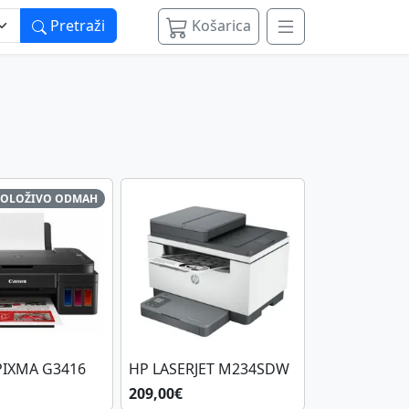
Pretraži
Košarica
POLOŽIVO ODMAH
IXMA G3416
HP LASERJET M234SDW
209,00€