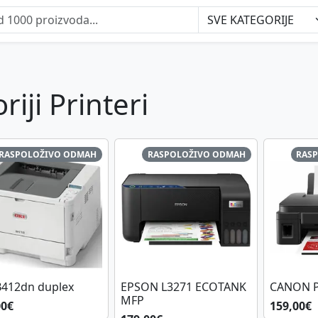
iji Printeri
RASPOLOŽIVO ODMAH
RASPOLOŽIVO ODMAH
RAS
B412dn duplex
EPSON L3271 ECOTANK
CANON P
MFP
00€
159,00€