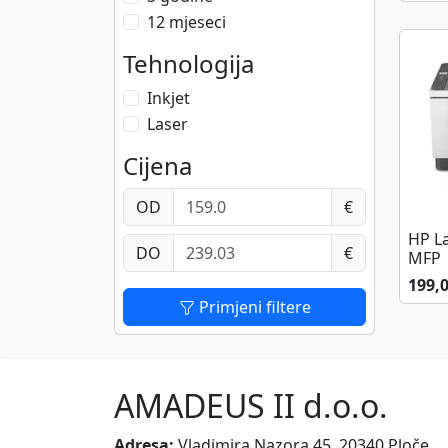
12 mjeseci
Tehnologija
Inkjet
Laser
Cijena
OD
€
HP L
DO
€
MFP
199,
Primjeni filtere
AMADEUS II d.o.o.
Adresa:
Vladimira Nazora 45, 20340 Ploče