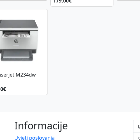
179,00€
aserjet M234dw
00€
Informacije
Uvjeti poslovanja