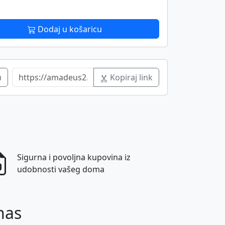
Dodaj u košaricu
u
Kopiraj link
Sigurna i povoljna kupovina iz
udobnosti vašeg doma
nas