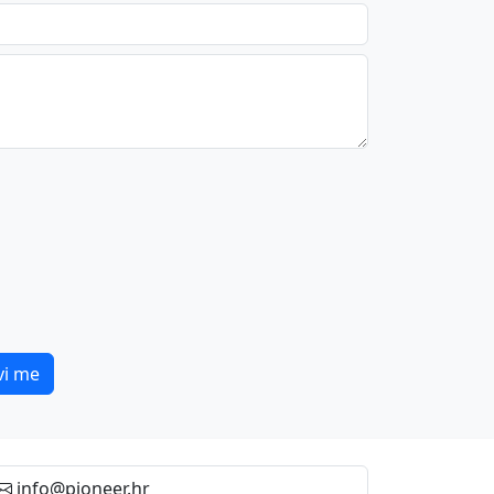
vi me
info@pioneer.hr