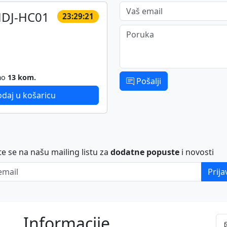
Vaš email
HDJ-HC01
23:29:21
Poruka
mo
13 kom.
Pošalji
daj u košaricu
ite se na našu mailing listu za
dodatne popuste
i novosti
ail
Prija
Informacije