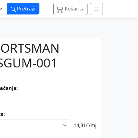
Pretraži
Košarica
PORTSMAN
SGUM-001
laćanje:
te:
14,31€
/mj.