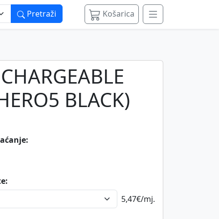
Pretraži
Košarica
ECHARGEABLE
(HERO5 BLACK)
laćanje:
te:
5,47€
/mj.