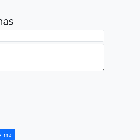
nas
vi me