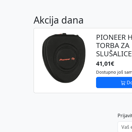
Akcija dana
PIONEER 
TORBA ZA
SLUŠALICE
41,01€
Dostupno još sa
Do
Prijav
Vaš em