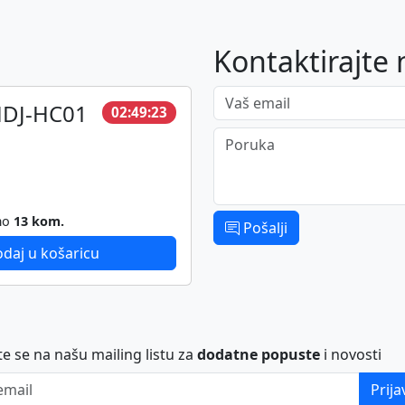
Kontaktirajte 
Vaš email
HDJ-HC01
02:49:23
Poruka
mo
13 kom.
Pošalji
daj u košaricu
ite se na našu mailing listu za
dodatne popuste
i novosti
ail
Prija