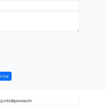
vi me
info@pioneer.hr