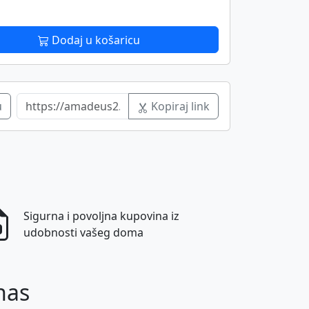
Dodaj u košaricu
u
Kopiraj link
Sigurna i povoljna kupovina iz
udobnosti vašeg doma
nas