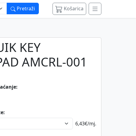
Pretraži
Košarica
IK KEY
PAD AMCRL-001
laćanje:
te:
6,43€
/mj.