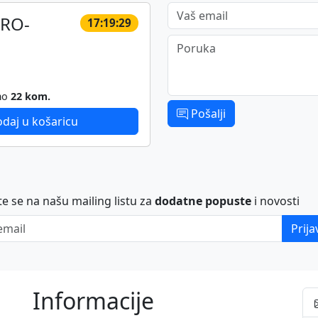
Vaš email
PRO-
17:19:29
Poruka
mo
22 kom.
Pošalji
daj u košaricu
ite se na našu mailing listu za
dodatne popuste
i novosti
ail
Prija
Informacije