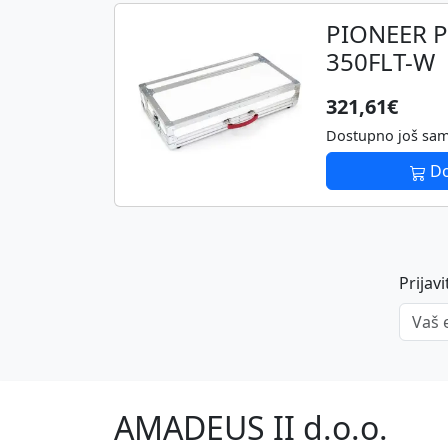
PIONEER 
350FLT-W
321,61€
Dostupno još sa
Do
Prijav
Vaš em
AMADEUS II d.o.o.