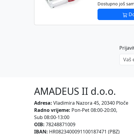
Dostupno još sa
Do
Prijav
Vaš em
AMADEUS II d.o.o.
Adresa:
Vladimira Nazora 45, 20340 Ploče
Radno vrijeme:
Pon-Pet 08:00-20:00
,
Sub 08:00-13:00
OIB:
78248871009
IBAN:
HR0823400091100187471 (PBZ)