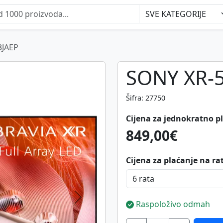
3JAEP
SONY XR-
Šifra: 27750
Cijena za jednokratno p
849,00€
Cijena za plaćanje na ra
Next
Raspoloživo odmah