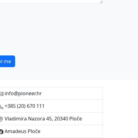
vi me
info@pioneer.hr
+385 (20) 670 111
Vladimira Nazora 45, 20340 Ploče
Amadeus Ploče