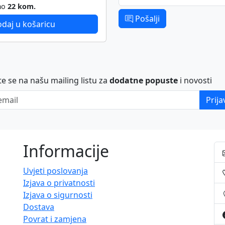
mo
22 kom.
Pošalji
daj u košaricu
ite se na našu mailing listu za
dodatne popuste
i novosti
ail
Prija
Informacije
Uvjeti poslovanja
Izjava o privatnosti
Izjava o sigurnosti
Dostava
Povrat i zamjena