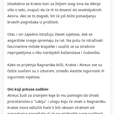
Istodobno se Kratos bori sa željom svog sina da otkrije
više o sebi, znajući da će ih to dovesti do osvetoljubivih
Aesira. Ako se to dogodi, bit će još bliže ponavljanju
krvavih pogrešaka iz prošlosti.
Otac i sin zajedno istražuju Devet svjetova, dok se
asgardske snage spremaju za rat. Na putu će istraživati
fascinantne mitske krajolike i suočiti se sa strašnim
neprijateljima u liku nordijskih božanstava i čudovišta.
Kako se prijetnja Ragnaröka bliži, Kratos i Atreus sve su
češće suočeni su s izborom: između vlastite sigurnosti ili
sigurnosti svjetova.
Oni koji prkose sudbini
Atreus žudi za znanjem koje bi mu pomoglo da shvati
proročanstvo o "Lokiju" i ulogu koju će imati u Ragnaröku.
Kratos mora odlučiti hoće li biti okovan strahom od
ponavljanja pogrešaka ili će se osloboditi svoje prošlosti