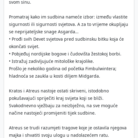
svom sinu.
Promatraj kako im sudbina nameće izbor: između vlastite
sigurnosti ili sigurnosti svjetova. A za to vrijeme okupljaju
se neprijateljske snage Asgarda…
• Prođi svih Devet svjetova pred sudbinsku bitku koja će
okončati svijet.
• Pobjeđuj nordijske bogove i čudovišta žestokoj borbi.
• Istražuj zadivljujuće mitološke krajolike.
Prošlo je nekoliko godina od početka Fimbulwintera;
hladnoća se zaukla u kosti diljem Midgarda.
Kratos i Atreus nastoje ostati skriveni, istodobno
pokušavajući spriječiti kraj svijeta koji se bliži.
Svakodnevno vježbaju za neizbježno, na sve moguće
načine nastojeći promijeniti tijek sudbine.
Atreus se trudi razumjeti tragove koje je ostavila njegova
majka i shvatiti svoju ulogu u nadolazećem ratu.