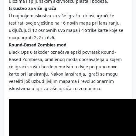
ulozima i špijunskom aktivnošću plašta i bodeža.
Iskustvo za više igrača
U najboljem iskustvu za više igrača u klasi, igrači će
testirati svoje vještine na 16 novih mapa pri lansiranju,
uključujući 12 osnovnih 6v6 mapa i 4 Strike karte koje se
mogu igrati 2v2 ili 6v6.
Round-Based Zombies mod
Black Ops 6 također označava epski povratak Round-
Based Zombiesa, omiljenog moda obožavatelja u kojem
će igrači srušiti horde nemrtvih u dvije potpuno nove
karte pri lansiranju. Nakon lansiranja, igrači se mogu
veseliti još uzbudljivijim mapama i revolucionarnim
iskustvima u igri za više igrača i u zombijima.