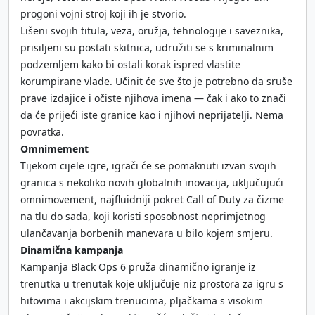
progoni vojni stroj koji ih je stvorio.
Lišeni svojih titula, veza, oružja, tehnologije i saveznika,
prisiljeni su postati skitnica, udružiti se s kriminalnim
podzemljem kako bi ostali korak ispred vlastite
korumpirane vlade. Učinit će sve što je potrebno da sruše
prave izdajice i očiste njihova imena — čak i ako to znači
da će prijeći iste granice kao i njihovi neprijatelji. Nema
povratka.
Omnimement
Tijekom cijele igre, igrači će se pomaknuti izvan svojih
granica s nekoliko novih globalnih inovacija, uključujući
omnimovement, najfluidniji pokret Call of Duty za čizme
na tlu do sada, koji koristi sposobnost neprimjetnog
ulančavanja borbenih manevara u bilo kojem smjeru.
Dinamična kampanja
Kampanja Black Ops 6 pruža dinamično igranje iz
trenutka u trenutak koje uključuje niz prostora za igru ​​s
hitovima i akcijskim trenucima, pljačkama s visokim