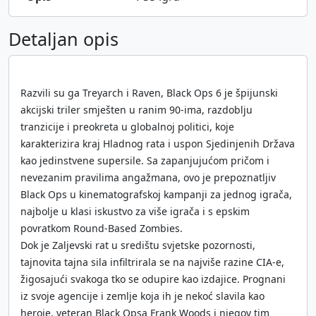
Detaljan opis
Razvili su ga Treyarch i Raven, Black Ops 6 je špijunski
akcijski triler smješten u ranim 90-ima, razdoblju
tranzicije i preokreta u globalnoj politici, koje
karakterizira kraj Hladnog rata i uspon Sjedinjenih Država
kao jedinstvene supersile. Sa zapanjujućom pričom i
nevezanim pravilima angažmana, ovo je prepoznatljiv
Black Ops u kinematografskoj kampanji za jednog igrača,
najbolje u klasi iskustvo za više igrača i s epskim
povratkom Round-Based Zombies.
Dok je Zaljevski rat u središtu svjetske pozornosti,
tajnovita tajna sila infiltrirala se na najviše razine CIA-e,
žigosajući svakoga tko se odupire kao izdajice. Prognani
iz svoje agencije i zemlje koja ih je nekoć slavila kao
heroje, veteran Black Opsa Frank Woods i njegov tim