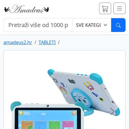
Pret
amadeus2.hr
TABLETI
Previous
Next