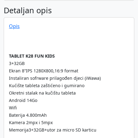
Detaljan opis
Opis
TABLET
K28 FUN KIDS
3+32GB
Ekran 8“IPS 1280X800,16:9 format
Instaliran sofrware prilagođen djeci (iWawa)
Kućište tableta zaštićeno i gumirano
Okretni stalak na kučištu tableta
Android 14Go
Wifi
Baterija 4.800mAh
Kamera 2mpx i 5mpx
Memorija3+32GB+utor za micro SD karticu