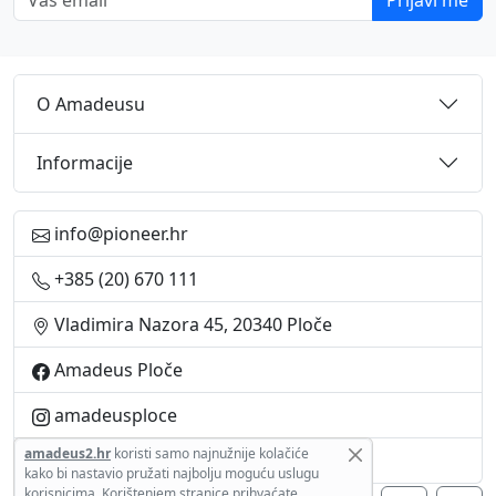
Prijavi me
O Amadeusu
Informacije
info@pioneer.hr
+385 (20) 670 111
Vladimira Nazora 45, 20340 Ploče
Amadeus Ploče
amadeusploce
amadeus2.hr
koristi samo najnužnije kolačiće
+385 95 9120 211
kako bi
nastavio pružati najbolju moguću uslugu
korisnicima.
Korištenjem stranice prihvaćate