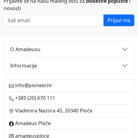
Prijavite se na našu mailing listu za
dodatne popuste
i
novosti
Vaš email
Prijavi me
O Amadeusu
Informacije
info@pioneer.hr
+385 (20) 670 111
Vladimira Nazora 45, 20340 Ploče
Amadeus Ploče
amadeusploce