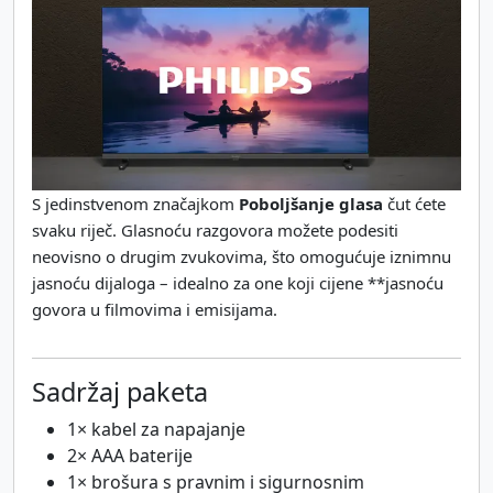
S jedinstvenom značajkom
Poboljšanje glasa
čut ćete
svaku riječ. Glasnoću razgovora možete podesiti
neovisno o drugim zvukovima, što omogućuje iznimnu
jasnoću dijaloga – idealno za one koji cijene **jasnoću
govora u filmovima i emisijama.
Sadržaj paketa
1× kabel za napajanje
2× AAA baterije
1× brošura s pravnim i sigurnosnim