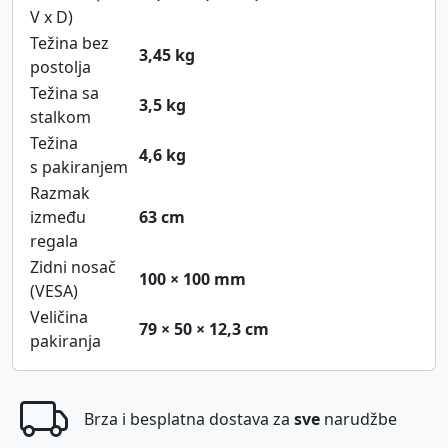
V x D)
Težina bez
3,45 kg
postolja
Težina sa
3,5 kg
stalkom
Težina
4,6 kg
s pakiranjem
Razmak
između
63 cm
regala
Zidni nosač
100 × 100 mm
(VESA)
Veličina
79 × 50 × 12,3 cm
pakiranja
Brza i besplatna dostava za
sve
narudžbe