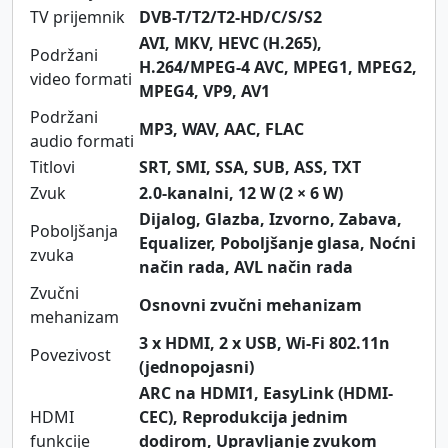
TV prijemnik
DVB-T/T2/T2-HD/C/S/S2
AVI, MKV, HEVC (H.265),
Podržani
H.264/MPEG-4 AVC, MPEG1, MPEG2,
video formati
MPEG4, VP9, AV1
Podržani
MP3, WAV, AAC, FLAC
audio formati
Titlovi
SRT, SMI, SSA, SUB, ASS, TXT
Zvuk
2.0-kanalni, 12 W (2 × 6 W)
Dijalog, Glazba, Izvorno, Zabava,
Poboljšanja
Equalizer, Poboljšanje glasa, Noćni
zvuka
način rada, AVL način rada
Zvučni
Osnovni zvučni mehanizam
mehanizam
3 x HDMI, 2 x USB, Wi-Fi 802.11n
Povezivost
(jednopojasni)
ARC na HDMI1, EasyLink (HDMI-
HDMI
CEC), Reprodukcija jednim
funkcije
dodirom, Upravljanje zvukom