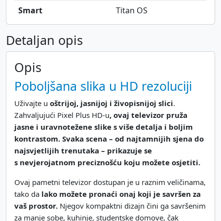
Smart
Titan OS
Detaljan opis
Opis
Poboljšana slika u HD rezoluciji
Uživajte u
oštrijoj, jasnijoj i živopisnijoj slici
.
Zahvaljujući Pixel Plus HD-u
, ovaj televizor pruža
jasne i uravnotežene slike s više detalja i boljim
kontrastom. Svaka scena – od najtamnijih sjena do
najsvjetlijih trenutaka – prikazuje se
s nevjerojatnom preciznošću koju možete osjetiti.
Ovaj pametni televizor dostupan je u raznim veličinama,
tako da
lako možete pronaći onaj koji je savršen za
vaš prostor.
Njegov kompaktni dizajn čini ga savršenim
za manje sobe, kuhinje, studentske domove, čak