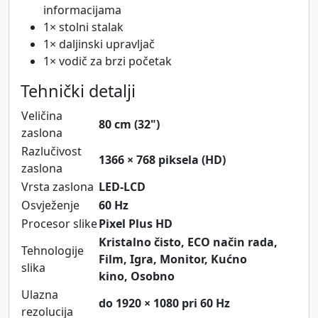
informacijama
1× stolni stalak
1× daljinski upravljač
1× vodič za brzi početak
Tehnički detalji
Veličina
80 cm (32")
zaslona
Razlučivost
1366 × 768 piksela (HD)
zaslona
Vrsta zaslona
LED-LCD
Osvježenje
60 Hz
Procesor slike
Pixel Plus HD
Kristalno čisto, ECO način rada,
Tehnologije
Film, Igra, Monitor, Kućno
slika
kino, Osobno
Ulazna
do 1920 × 1080 pri 60 Hz
rezolucija