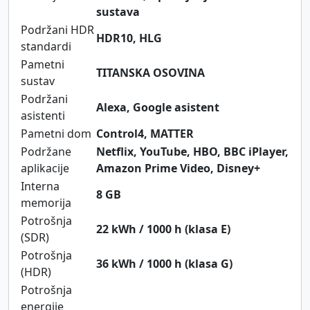
sustava
Podržani HDR
HDR10, HLG
standardi
Pametni
TITANSKA OSOVINA
sustav
Podržani
Alexa, Google asistent
asistenti
Pametni dom
Control4, MATTER
Podržane
Netflix, YouTube, HBO, BBC iPlayer,
aplikacije
Amazon Prime Video, Disney+
Interna
8 GB
memorija
Potrošnja
22 kWh / 1000 h (klasa E)
(SDR)
Potrošnja
36 kWh / 1000 h (klasa G)
(HDR)
Potrošnja
energije