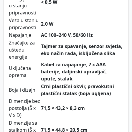
< 0,5 W
u stanju
pripravnosti
Veza u stanju
2,0 W
pripravnosti
Napajanje
AC 100–240 V, 50/60 Hz
Značajke za
Tajmer za spavanje, senzor svjetla,
uštedu
eko način rada, isključena slika
energije
Kabel za napajanje, 2 x AAA
Uključena
baterije, daljinski upravljač,
oprema
upute, stalak
Crni plastični okvir, pravokutni
Boja i dizajn
plastični stalak (boja ugljena)
Dimenzije bez
postolja (Š x
71,5 × 43,2 × 8,3 cm
V x D)
Dimenzije sa
stalkom (Š x
71,5 × 44,8 × 20,5 cm