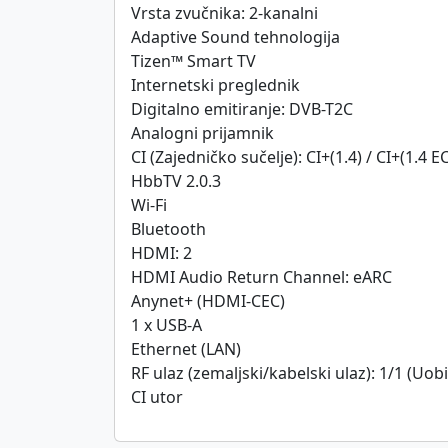
Vrsta zvučnika: 2-kanalni
Adaptive Sound tehnologija
Tizen™ Smart TV
Internetski preglednik
Digitalno emitiranje: DVB-T2C
Analogni prijamnik
CI (Zajedničko sučelje): CI+(1.4) / CI+(1.4 E
HbbTV 2.0.3
Wi-Fi
Bluetooth
HDMI: 2
HDMI Audio Return Channel: eARC
Anynet+ (HDMI-CEC)
1 x USB-A
Ethernet (LAN)
RF ulaz (zemaljski/kabelski ulaz): 1/1 (Uo
CI utor