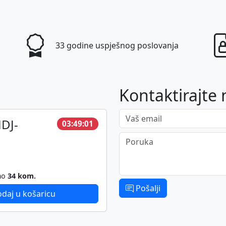
33 godine uspješnog poslovanja
Kontaktirajte 
Vaš email
DJ-
03:49:01
Poruka
mo
34 kom.
Pošalji
daj u košaricu