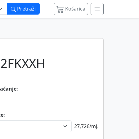
Pretraži
Košarica
2FKXXH
laćanje:
te:
27,72€
/mj.