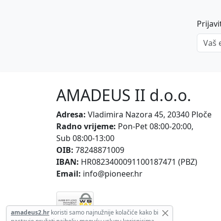
Prijav
Vaš em
AMADEUS II d.o.o.
Adresa:
Vladimira Nazora 45, 20340 Ploče
Radno vrijeme:
Pon-Pet 08:00-20:00
,
Sub 08:00-13:00
OIB:
78248871009
IBAN:
HR0823400091100187471 (PBZ)
Email:
info@pioneer.hr
amadeus2.hr
koristi samo najnužnije kolačiće kako bi