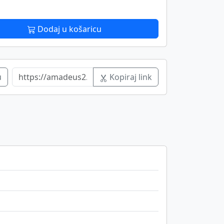
Dodaj u košaricu
u
Kopiraj link