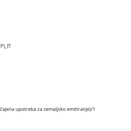
CP)_IT
bičajena upotreba za zemaljsko emitiranje)/1