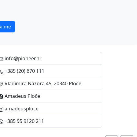
vi me
info@pioneer.hr
+385 (20) 670 111
Vladimira Nazora 45, 20340 Ploče
Amadeus Ploče
amadeusploce
+385 95 9120 211