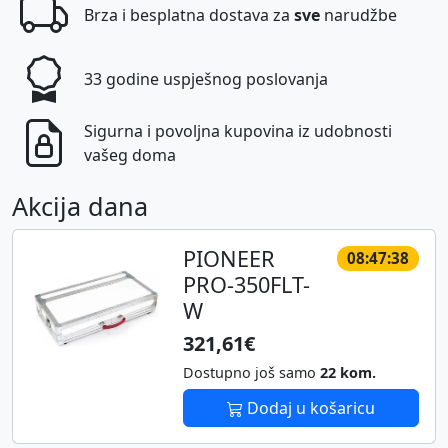
Brza i besplatna dostava za
sve
narudžbe
33 godine uspješnog poslovanja
Sigurna i povoljna kupovina iz udobnosti
vašeg doma
Akcija dana
PIONEER
08:47:38
PRO-350FLT-
W
321,61€
Dostupno još samo
22 kom.
Dodaj u košaricu