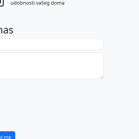
udobnosti vašeg doma
nas
vi me