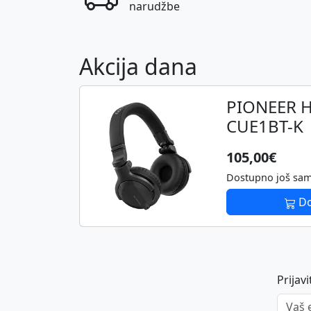
narudžbe
Akcija dana
PIONEER H
CUE1BT-K
105,00€
Dostupno još sa
Do
Prijav
Vaš em