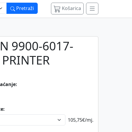
Pretraži
Košarica
 9900-6017-
 PRINTER
laćanje:
te:
105,75€
/mj.