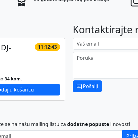
Kontaktirajte 
Vaš email
DJ-
11:12:43
Poruka
mo
34 kom.
Pošalji
daj u košaricu
ite se na našu mailing listu za
dodatne popuste
i novosti
ail
Prija