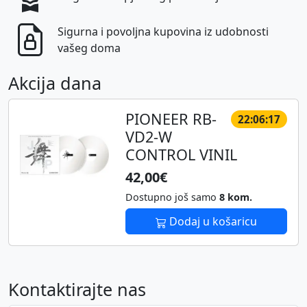
Sigurna i povoljna kupovina iz udobnosti
vašeg doma
Akcija dana
PIONEER RB-
22:06:17
VD2-W
CONTROL VINIL
42,00€
Dostupno još samo
8 kom.
Dodaj u košaricu
Kontaktirajte nas